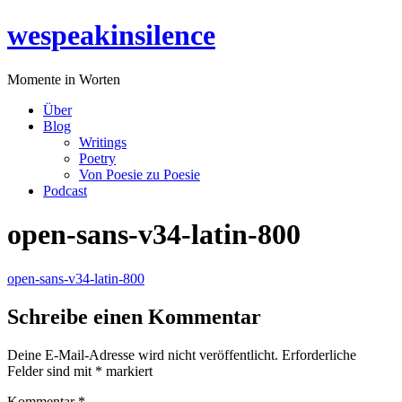
Zum
wespeakinsilence
Inhalt
wechseln
Momente in Worten
Über
Blog
Writings
Poetry
Von Poesie zu Poesie
Podcast
open-sans-v34-latin-800
open-sans-v34-latin-800
Schreibe einen Kommentar
Deine E-Mail-Adresse wird nicht veröffentlicht.
Erforderliche
Felder sind mit
*
markiert
Kommentar
*