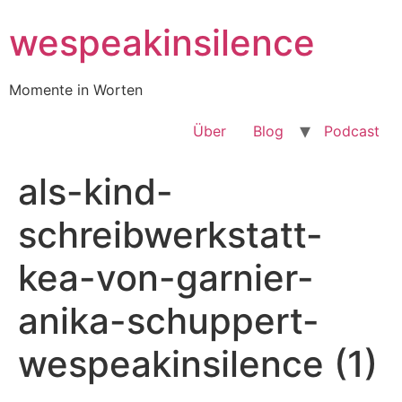
Zum
wespeakinsilence
Inhalt
wechseln
Momente in Worten
Über
Blog
Podcast
als-kind-
schreibwerkstatt-
kea-von-garnier-
anika-schuppert-
wespeakinsilence (1)