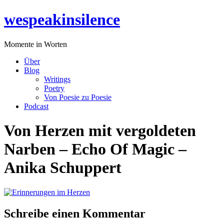
Zum
wespeakinsilence
Inhalt
wechseln
Momente in Worten
Über
Blog
Writings
Poetry
Von Poesie zu Poesie
Podcast
Von Herzen mit vergoldeten
Narben – Echo Of Magic –
Anika Schuppert
Schreibe einen Kommentar