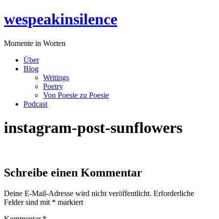
Zum
wespeakinsilence
Inhalt
wechseln
Momente in Worten
Über
Blog
Writings
Poetry
Von Poesie zu Poesie
Podcast
instagram-post-sunflowers
Schreibe einen Kommentar
Deine E-Mail-Adresse wird nicht veröffentlicht.
Erforderliche
Felder sind mit
*
markiert
Kommentar
*