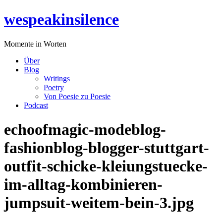
Zum
wespeakinsilence
Inhalt
wechseln
Momente in Worten
Über
Blog
Writings
Poetry
Von Poesie zu Poesie
Podcast
echoofmagic-modeblog-
fashionblog-blogger-stuttgart-
outfit-schicke-kleiungstuecke-
im-alltag-kombinieren-
jumpsuit-weitem-bein-3.jpg