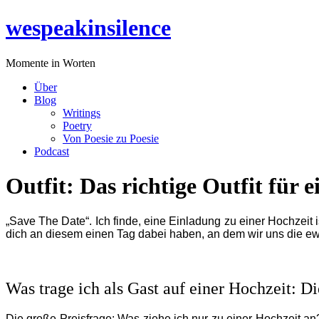
Zum
wespeakinsilence
Inhalt
wechseln
Momente in Worten
Über
Blog
Writings
Poetry
Von Poesie zu Poesie
Podcast
Outfit: Das richtige Outfit für 
„Save The Date“. Ich finde, eine Einladung zu einer Hochzeit 
dich an diesem einen Tag dabei haben, an dem wir uns die ew
Was trage ich als Gast auf einer Hochzeit: D
Die große Preisfrage: Was ziehe ich nur zu einer Hochzeit a