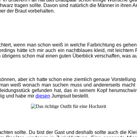
schwarz tragen sollte. Davon sind natürlich die Männer in ihr
mer der Braut vorbehalten.
htert, wenn man schon weiß in welche Farbrichtung es gehen so
rdings hätte ich mir auch ein nachtblaues kleid, mit leichtem 
übrigens schon mal einen guten Überblick verschaffen, was auf e
en können, aber ich hatte schon eine ziemlich genaue Vorstellun
wenn man weiß wonach man suchen muss und andererseits macht 
s Kleidungsstück gefunden hat, das in seinem Kopf herumschwi
dig und habe mir
diesen
Jumpsuit bestellt.
achten sollte. Du bist der Gast und deshalb sollte auch die K