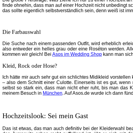
finde ohnehin, dass man auf einer Hochzeit nicht unbedingt 
das sollte eigentlich selbstverständlich sein, denn weiß ist im
Die Farbauswahl
Die Suche nach einem passenden Outfit, wird erheblich erleic
also entweder ein helles grau oder eine Roséton werden. Alle
kommen wir gleich! Bei
Asos im Wedding Shop
kann man sich 
Kleid, Rock oder Hose?
Ich hätte mir auch sehr gut ein schlichtes Midikleid vorstell
– also dem Schnitt einer Culotte. Einerseits ist es gut, 
selbst so stark ein, dass man nicht eher ruht, bis man da
meinem Besuch in
München
. Auf Asos.de wurde ich dann fün
Hochzeitslook: Sei mein Gast
Das ist etwas, das man auch definitiv bei der Kleiderwahl be