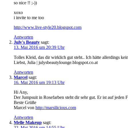
so nice !! ;-))
xoxo
i invite to me too
http://www.live-style20.blogspot.com
Antworten
July's Beauty
sagt:
13. Mai 2016 um 20:39 Uhr
Tolles Kleid, das dir wirklich gut steht.. Ich hätte allerding
Liebst, Julia | julysbeautylounge.blogspot.co.at
Antworten
Marcel
sagt:
16. Mai 2016 um 19:13 Uhr
Hi Any,
Der Jumpsuit in Rosefarben steht dir sehr gut. Er ist auf jeden F
Beste Grüße
Marcel von
http://marsilicious.com
Antworten
Melle Makeup
sagt:
22. Mai 2016 um 14:55 Uhr