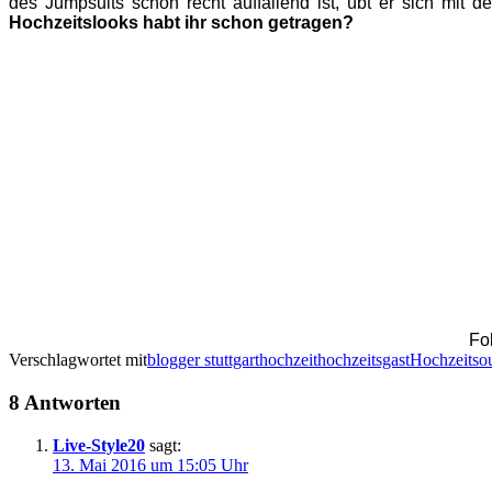
des Jumpsuits schon recht auffallend ist, übt er sich mit
Hochzeitslooks habt ihr schon getragen?
Fo
Verschlagwortet mit
blogger stuttgart
hochzeit
hochzeitsgast
Hochzeitsou
8 Antworten
Live-Style20
sagt:
13. Mai 2016 um 15:05 Uhr