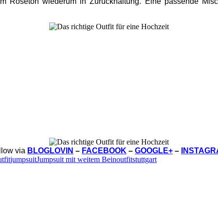
 dem Roséton wiederum in Zurückhaltung. Eine passende Misc
llow via
BLOGLOVIN
–
FACEBOOK
–
GOOGLE+
–
INSTAGR
tfit
jumpsuit
Jumpsuit mit weitem Bein
outfit
stuttgart