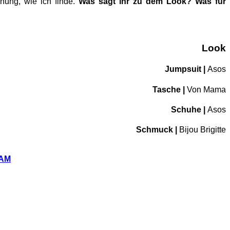
hung, wie ich finde.
Was sagt ihr zu dem Look? Was für
Look
Jumpsuit |
Asos
Tasche |
Von Mama
Schuhe |
Asos
Schmuck |
Bijou Brigitte
AM