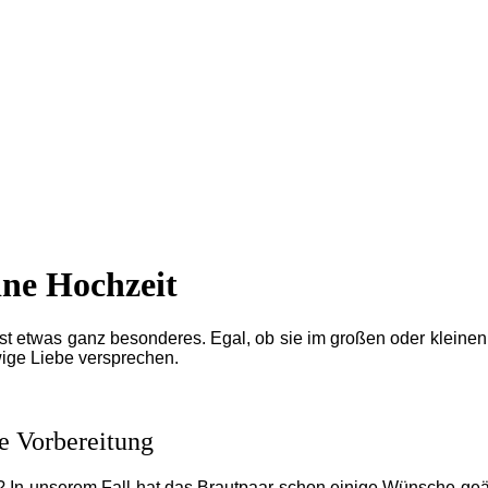
eine Hochzeit
ist etwas ganz besonderes. Egal, ob sie im großen oder kleinen
ige Liebe versprechen.
ie Vorbereitung
n? In unserem Fall hat das Brautpaar schon einige Wünsche geä