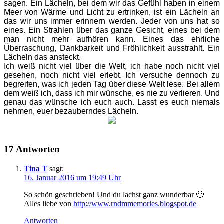
sagen.
Ein Lächeln, bei dem wir das Gefühl haben in einem
Meer von Wärme und Licht zu ertrinken, ist ein Lächeln an
das wir uns immer erinnern werden. Jeder von uns hat so
eines. Ein Strahlen über das ganze Gesicht, eines bei dem
man nicht mehr aufhören kann. Eines das ehrliche
Überraschung, Dankbarkeit und Fröhlichkeit ausstrahlt. Ein
Lächeln das ansteckt.
Ich weiß nicht viel über die Welt, ich habe noch nicht viel
gesehen, noch nicht viel erlebt. Ich versuche dennoch zu
begreifen, was ich jeden Tag über diese Welt lese. Bei allem
dem weiß ich, dass ich mir wünsche, es nie zu verlieren. Und
genau das wünsche ich euch auch. Lasst es euch niemals
nehmen, euer bezauberndes Lächeln.
17 Antworten
Tina T
sagt:
16. Januar 2016 um 19:49 Uhr
So schön geschrieben! Und du lachst ganz wunderbar 🙂
Alles liebe von
http://www.rndmmemories.blogspot.de
Antworten