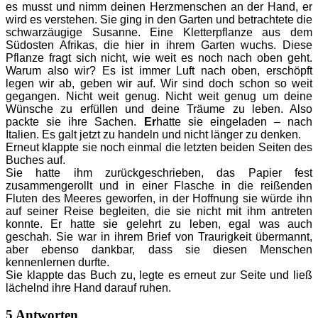
es musst und nimm deinen Herzmenschen an der Hand, er
wird es verstehen. Sie ging in den Garten und betrachtete die
schwarzäugige Susanne. Eine Kletterpflanze aus dem
Südosten Afrikas, die hier in ihrem Garten wuchs. Diese
Pflanze fragt sich nicht, wie weit es noch nach oben geht.
Warum also wir? Es ist immer Luft nach oben, erschöpft
legen wir ab, geben wir auf. Wir sind doch schon so weit
gegangen. Nicht weit genug. Nicht weit genug um deine
Wünsche zu erfüllen und deine Träume zu leben. Also
packte sie ihre Sachen.
Er
hatte sie eingeladen – nach
Italien. Es galt jetzt zu handeln und nicht länger zu denken.
Erneut klappte sie noch einmal die letzten beiden Seiten des
Buches auf.
Sie hatte ihm zurückgeschrieben, das Papier fest
zusammengerollt und in einer Flasche in die reißenden
Fluten des Meeres geworfen, in der Hoffnung sie würde ihn
auf seiner Reise begleiten, die sie nicht mit ihm antreten
konnte. Er hatte sie gelehrt zu leben, egal was auch
geschah. Sie war in ihrem Brief von Traurigkeit übermannt,
aber ebenso dankbar, dass sie diesen Menschen
kennenlernen durfte.
Sie klappte das Buch zu, legte es erneut zur Seite und ließ
lächelnd ihre Hand darauf ruhen.
5 Antworten