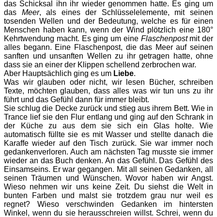
das Schicksal ihn ihr wieder genommen hatte.
Es ging um
das
Meer
, als eines der Schlüsselelemente, mit seinen
tosenden Wellen und der Bedeutung, welche es für einen
Menschen haben kann, wenn der Wind plötzlich eine 180°
Kehrtwendung macht.
Es ging um eine
Flaschenpost
mit der
alles begann. Eine Flaschenpost, die das Meer auf seinen
sanften und unsanften Wellen zu ihr getragen hatte, ohne
dass sie an einer der Klippen schellend zerbrochen war.
Aber Hauptsächlich ging es um
Liebe
.
Was wir glauben oder nicht, wir lesen Bücher, schreiben
Texte, möchten glauben, dass alles was wir tun uns zu ihr
führt und das Gefühl dann für immer bleibt.
Sie schlug die Decke zurück und stieg aus ihrem Bett. Wie in
Trance lief sie den Flur entlang und ging auf den Schrank in
der Küche zu aus dem sie sich ein Glas holte. Wie
automatisch füllte sie es mit Wasser und stellte danach die
Karaffe wieder auf den Tisch zurück. Sie war immer noch
gedankenverloren. Auch am nächsten Tag musste sie immer
wieder an das Buch denken. An das Gefühl. Das Gefühl des
Einsamseins. Er war gegangen. Mit all seinen Gedanken, all
seinen Träumen und Wünschen. Wovor haben wir Angst.
Wieso nehmen wir uns keine Zeit. Du siehst die Welt in
bunten Farben und malst sie trotzdem grau nur weil es
regnet? Wieso verschwinden Gedanken im hintersten
Winkel, wenn du sie herausschreien willst. Schrei, wenn du