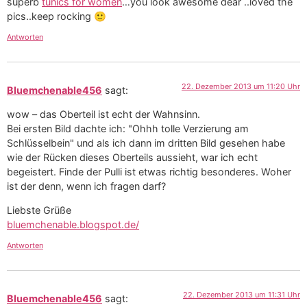
superb
tunics for women
…you look awesome dear ..loved the
pics..keep rocking 🙂
Antworten
22. Dezember 2013 um 11:20 Uhr
Bluemchenable456
sagt:
wow – das Oberteil ist echt der Wahnsinn.
Bei ersten Bild dachte ich: "Ohhh tolle Verzierung am
Schlüsselbein" und als ich dann im dritten Bild gesehen habe
wie der Rücken dieses Oberteils aussieht, war ich echt
begeistert. Finde der Pulli ist etwas richtig besonderes. Woher
ist der denn, wenn ich fragen darf?
Liebste Grüße
bluemchenable.blogspot.de/
Antworten
22. Dezember 2013 um 11:31 Uhr
Bluemchenable456
sagt: